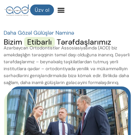
Üzv ol
Daha Gözəl Gülüşlər Naminə
Bizim
Etibarlı
Tərəfdaşlarımız
Azərbaycan Ortodontistlər Assosiasiyasında (AOD) biz
əməkdaşlığın tərəqqinin təməl daşı olduğuna inanırıq. Dəyərli
tərəfdaşlarımız – beynəlxalq təşkilatlardan tutmuş yerli
institutlara qədər – ortodontiyada yenilik və mükəmməlliyin
sərhədlərini genişləndirməkdə bizə kömək edir. Birlikdə daha
sağlam, daha inamlı gülüşlərin gələcəyini formalaşdırırıq.