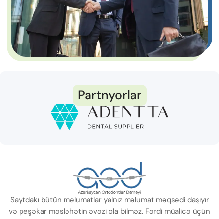
Partnyorlar
Saytdakı bütün məlumatlar yalnız məlumat məqsədi daşıyır
və peşəkar məsləhətin əvəzi ola bilməz. Fərdi müalicə üçün